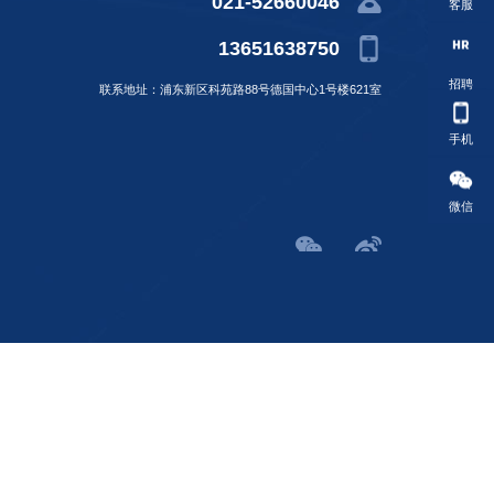
021-52660046
客服
13651638750
招聘
联系地址：浦东新区科苑路88号德国中心1号楼621室
手机
微信