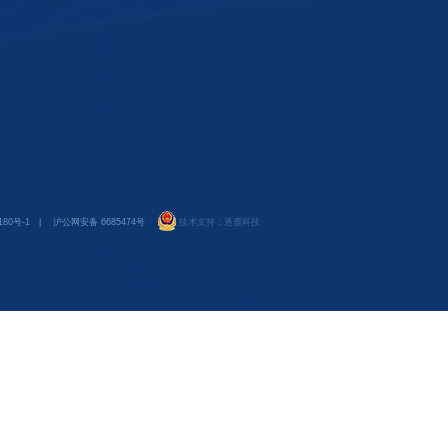
180号-1
|
沪公网安备 6685474号
技术支持：
逐鹿科技