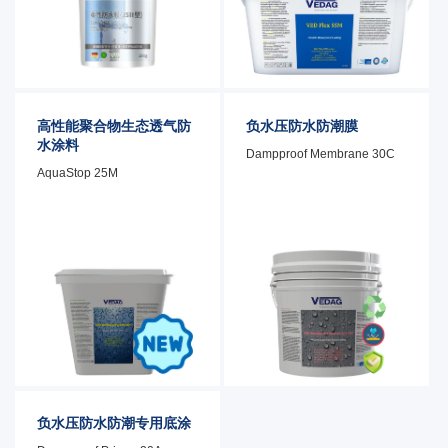
高性能聚合物生态透气防
负水压防水防潮膜
水涂料
Dampproof Membrane 30C
AquaStop 25M
产品特性
产品特性
优异的防水性能：能够深入建筑
材料内部，形成一层致密的防水
产品功能
层，有效阻断水分渗透路径。 良
好的透气性和耐候性‌：形成防水
层的同时，仍能保持优异的透气
性 耐候性出色，能够长期抵御风
吹日晒、雨淋雪压等自然环境的
侵蚀。 环保无害 施工简单，无需
专业工具，即使雨后马上施工也
产品功能
负水压防水防潮专用底涂